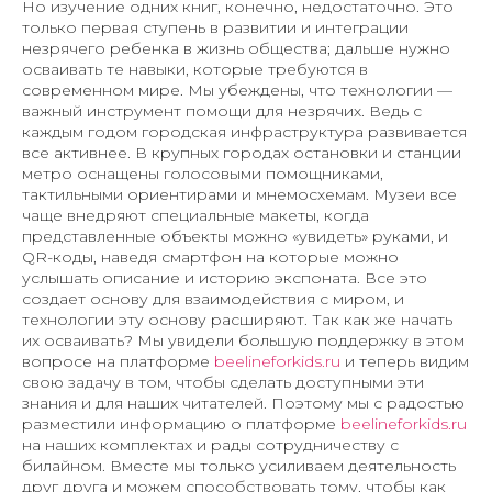
Но изучение одних книг, конечно, недостаточно. Это
только первая ступень в развитии и интеграции
незрячего ребенка в жизнь общества; дальше нужно
осваивать те навыки, которые требуются в
современном мире. Мы убеждены, что технологии —
важный инструмент помощи для незрячих. Ведь с
каждым годом городская инфраструктура развивается
все активнее. В крупных городах остановки и станции
метро оснащены голосовыми помощниками,
тактильными ориентирами и мнемосхемам. Музеи все
чаще внедряют специальные макеты, когда
представленные объекты можно «увидеть» руками, и
QR-коды, наведя смартфон на которые можно
услышать описание и историю экспоната. Все это
создает основу для взаимодействия с миром, и
технологии эту основу расширяют. Так как же начать
их осваивать? Мы увидели большую поддержку в этом
вопросе на платформе
beelineforkids.ru
и теперь видим
свою задачу в том, чтобы сделать доступными эти
знания и для наших читателей. Поэтому мы с радостью
разместили информацию о платформе
beelineforkids.ru
на наших комплектах и рады сотрудничеству с
билайном. Вместе мы только усиливаем деятельность
друг друга и можем способствовать тому, чтобы как