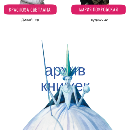
более интересными
и эффективными
Мультисенсорные
развивающие книги
Благотворительного
фонда
«Иллюстрированные
книжки для маленьких
слепых детей». Читаем
в библиотеке и дома.
На примере комплекта
книг «Сказки народов
России»: методические
рекомендации /
Центральная городская
детская библиотека
им. А. П. Гайдара