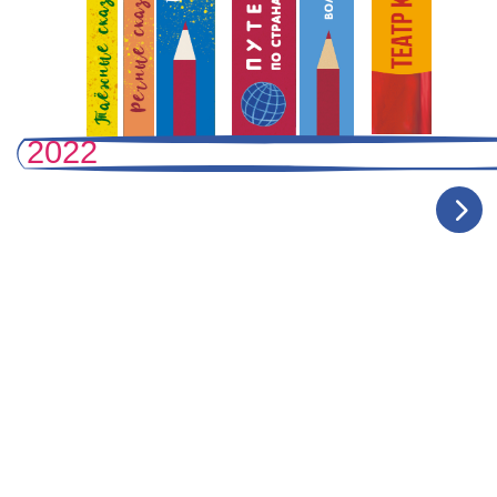
Методические
рекомендации по работе
с комплектом книг
«Веселый счет» / ФГНУ
«Институт коррекционной
педагогики», Москва,
2014 г.