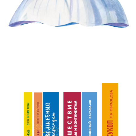
г. Москвы, г. Москва,
2023 г.
Методические
рекомендации
по использованию
в инклюзивном
образовании комплекта
книг «Сказки народов
России»
Благотворительного
фонда
«Иллюстрированные
книжки для маленьких
слепых детей» / ФГНУ
«Институт коррекционной
педагогики», Москва,
2023 г.